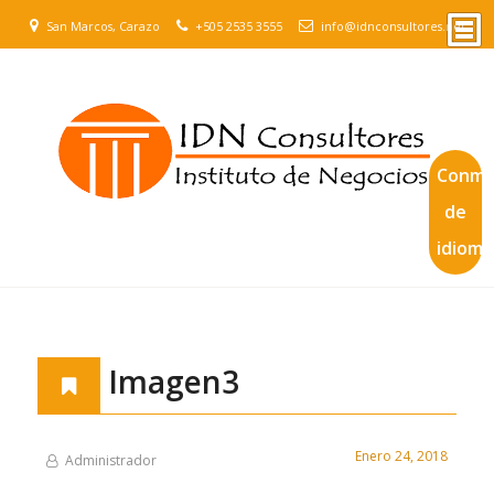
San Marcos, Carazo
+505 2535 3555
info@idnconsultores.net
Conmu
de
idioma
Imagen3
Enero 24, 2018
Administrador