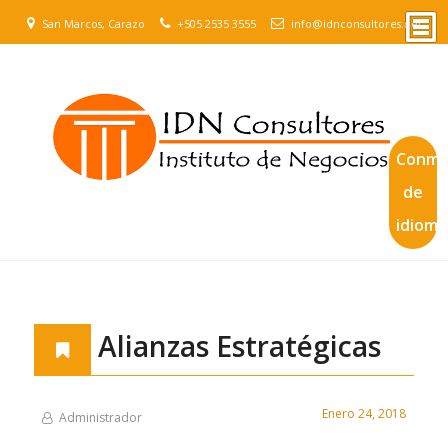
San Marcos, Carazo
+505 2535 3555
info@idnconsultores.net
Conmu
de
idioma
Alianzas Estratégicas
Enero 24, 2018
Administrador